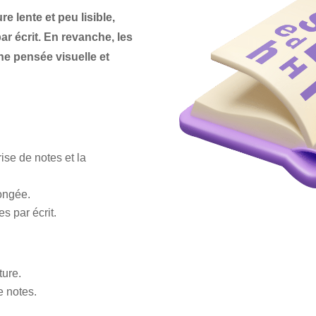
e lente et peu lisible,
par écrit. En revanche, les
e pensée visuelle et
rise de notes et la
longée.
es par écrit.
ture.
e notes.