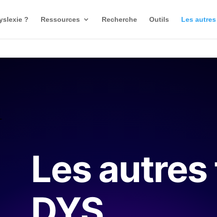
yslexie ?
Ressources
Recherche
Outils
Les autres
Les autres
DYS